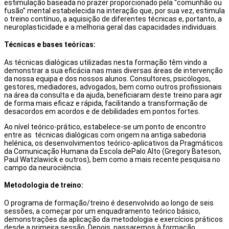
estimulação baseada no prazer proporcionado pela “comunhão ou
fusão” mental estabelecida na interação que, por sua vez, estimula
o treino contínuo, a aquisição de diferentes técnicas e, portanto, a
neuroplasticidade e a melhoria geral das capacidades individuais.
Técnicas e bases teóricas:
As técnicas dialógicas utilizadas nesta formação têm vindo a
demonstrar a sua eficácia nas mais diversas áreas de intervenção
da nossa equipa e dos nossos alunos. Consultores, psicólogos,
gestores, mediadores, advogados, bem como outros profissionais
na área da consulta e da ajuda, beneficiaram deste treino para agir
de forma mais eficaz e rápida, facilitando a transformação de
desacordos em acordos e de debilidades em pontos fortes.
Ao nível teórico-prático, estabelece-se um ponto de encontro
entre as técnicas dialógicas com origem na antiga sabedoria
helénica, os desenvolvimentos teórico-aplicativos da Pragmáticos
da Comunicação Humana da Escola dePalo Alto (Gregory Bateson,
Paul Watzlawick e outros), bem como a mais recente pesquisa no
campo da neurociência.
Metodologia de treino:
O programa de formação/treino é desenvolvido ao longo de seis
sessões, a começar por um enquadramento teórico básico,
demonstrações da aplicação da metodologia e exercícios práticos
desde a primeira sessão. Depois, passaremos à formação