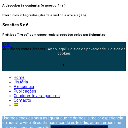
A descoberta conjunta (o acordo final)
Exercícios integrados (desde a sintonia até à ação)
Sessões 5 e 6
Práticas “livres” com casos reais propostos pelos participantes.
TOP
© Diálogo entre Cérebros ·
Aviso legal
·
Política de privacidade
·
Política de
cookies
Home
História
A essência
Publicações
Criadores Investigadores
Contacto
Usamos cookies para asegurar que te damos la mejor experiencia
en nuestra web. Si continúas usando este sitio, asumiremos que
estás de acuerdo con ello.
Aceptar
Política de privacidad